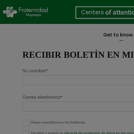
Centers
of attenti
Get to know
Skip
to
RECIBIR BOLETÍN EN M
main
content
Su nombre
*
Correo electrónico
*
Deseo suscribirme a los boletines
He leído y acepto la
cláusula de protección de datos en las co