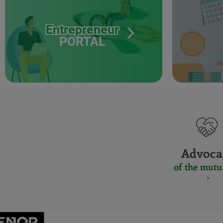
Entrepreneur
PORTAL
Advoca
of the mutu