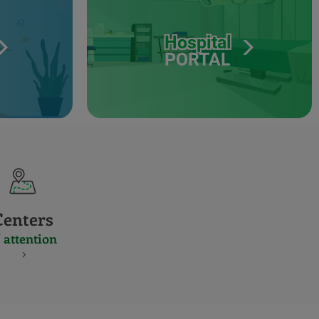
Hospital
PORTAL
Centers
 attention
S