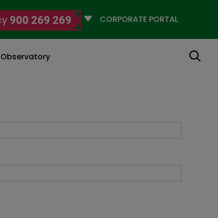
Selecciona
cy
900 269 269
un
perfil
Search
g Observatory