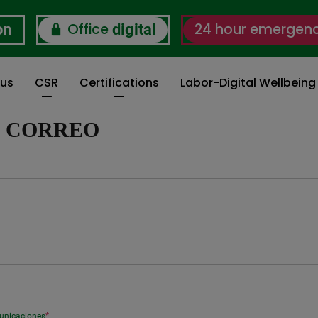
Office
24 hour emergen
on
digital
 us
CSR
Certifications
Labor-Digital Wellbein
I CORREO
municaciones
*