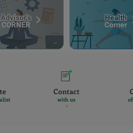
Advisor's
Health
CORNER
Corner
te
Contact
alist
with us
of
CERTIFICADO