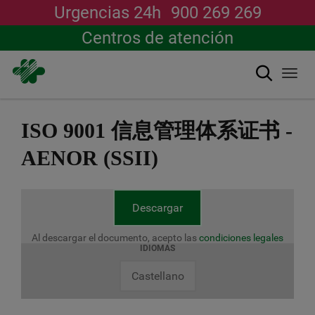
Urgencias 24h
900 269 269
Centros de atención
搜索
Togg
navi
跳
转
ISO 9001 信息管理体系证书 -
到
主
AENOR (SSII)
要
内
容
Descargar
Al descargar el documento, acepto las
condiciones legales
IDIOMAS
Castellano