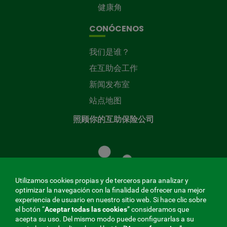
健康角
CONÓCENOS
我们是谁？
在互助会工作
新闻发布室
站点地图
照顾你的互助保险公司
照
顾
您
的
Utilizamos cookies propias y de terceros para analizar y
共
optimizar la navegación con la finalidad de ofrecer una mejor
同
experiencia de usuario en nuestro sitio web. Si hace clic sobre
el botón “
Aceptar todas las cookies
” consideramos que
基
acepta su uso. Del mismo modo puede configurarlas a su
金