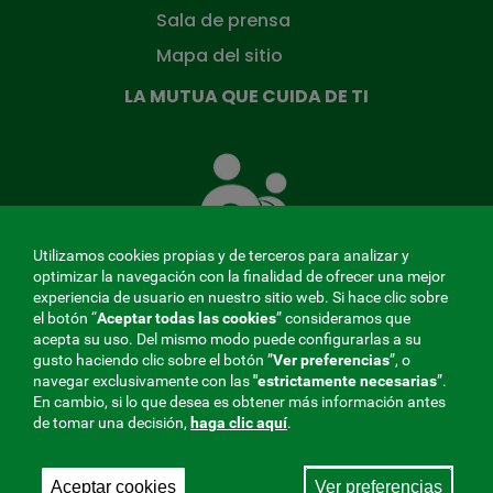
Sala de prensa
Mapa del sitio
LA MUTUA QUE CUIDA DE TI
La
Mutua
que
cuida
de
Utilizamos cookies propias y de terceros para analizar y
ti
optimizar la navegación con la finalidad de ofrecer una mejor
experiencia de usuario en nuestro sitio web. Si hace clic sobre
el botón “
Aceptar todas las cookies
” consideramos que
acepta su uso. Del mismo modo puede configurarlas a su
MENÚ
gusto haciendo clic sobre el botón ”
Ver preferencias
”, o
navegar exclusivamente con las
"estrictamente
necesarias
”.
REDES
En cambio, si lo que desea es obtener más información antes
de tomar una decisión,
haga clic aquí
.
SOCIALES
Perfil de contratante
|
Cookies
|
Aviso legal
|
Privacidad
V20
Aceptar cookies
Ver preferencias