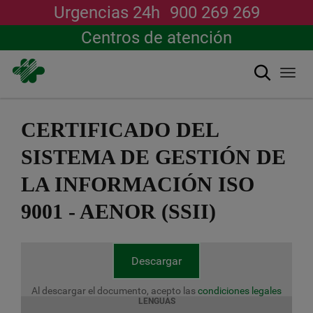
Urgencias 24h
900 269 269
Centros de atención
Buscar
Togg
navi
Pasar
al
CERTIFICADO DEL
contenido
principal
SISTEMA DE GESTIÓN DE
LA INFORMACIÓN ISO
9001 - AENOR (SSII)
Descargar
Al descargar el documento, acepto las
condiciones legales
LENGUAS