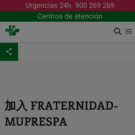
Urgencias 24h
900 269 269
Centros de atención
搜索
To
na
跳
转
到
主
要
内
容
加入 FRATERNIDAD-
MUPRESPA