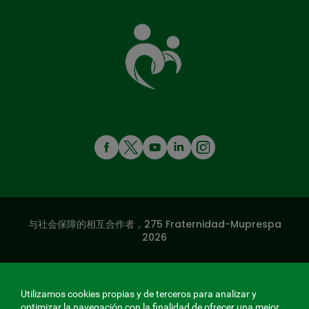
照
顾
您
的
共
同
基
金
MENÚ
REDES
SOCIALES
与社会保障的相互合作者，275 Fraternidad-Muprespa
V20
2026
保存
简体中文
Utilizamos cookies propias y de terceros para analizar y
optimizar la navegación con la finalidad de ofrecer una mejor