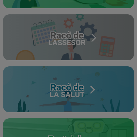
Racó de
L'ASSESOR
Racó de
LA SALUT