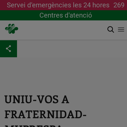
Servei d'emergències les 24 hores
269
Centres d'atenció
Cerca
To
na
Vés
al
contingut
UNIU-VOS A
FRATERNIDAD-