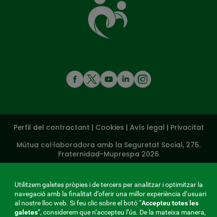
que
té
cura
de
tu
MENÚ
REDES
SOCIALES
Perfil del contractant
|
Cookies
|
Avís legal
|
Privacitat
V20
Mútua col·laboradora amb la Seguretat Social, 275.
Fraternidad-Muprespa 2026
Desa
Català
Utilitzem galetes pròpies i de tercers per analitzar i optimitzar la
navegació amb la finalitat d’oferir una millor experiència d’usuari
al nostre lloc web. Si feu clic sobre el botó “
Accepteu totes les
galetes
”, considerem que n’accepteu l’ús. De la mateixa manera,