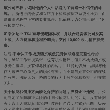
该公司声称，询问他的个人生活是为了营造一种信任的环
境。
。所进行的会议和采访并不构成骚扰或系统性压力，而
是重组过程中正常的专业批评。他辩称，该公司已履行了所
有预防义务。
加泰罗尼亚 TSJ
宣布侵犯隐私权，并联合谴责该公司及其
上级、人力资源和流程协调员，支付 10,000 欧元精神损失
费。
.
法院
不承认工作场所骚扰或侵犯身体或道德完整性
考虑
到，虽然工作环境紧张，也有职业批评，但并不构成骚扰或
系统性羞辱。没有侮辱性的内容，并且提到该员工辞职与她
作为选拔中心负责人的职位有关，而不是与她在公司的连续
性有关。法院认为，协调员的行为十分尖锐和坚持，但并非
无礼。
关于预防和健康方面缺乏保护的问题，没有企业违规。
。公
司制定了预防职业风险的计划和预防活动的计划，没有证据
表明该工人曾就其情况进行过任何沟通，尽管她已向上级表
达了紧张和侵略性的工作环境造成的不适以及对她健康的影