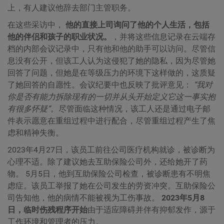
上，有人建议他辞去部门主管职务。
在这些采访中，
他的直接上司询问了他的个人生活，包括
他的伴侣和孩子的职业状况。
，并将这些信息记录在云端存
档的内部会议记录中，只有他和他的助手可以访问。尽管信
息没有公开，但该工人认为这侵犯了她的隐私，因为尽管她
回答了问题，但她是在等级压力的环境下这样做的，这质疑
了她回答的自愿性。会议纪要中也反映了批评意见：
“我对
你是否有能力拆除现有的一切并从头开始定义它这一事实抱
有很多怀疑”
。尽管面临这种情况，该工人还是通过电子邮
件表示愿意在重组过程中进行配合，尽管重组过程产生了焦
虑和精神失衡。
2023年4月27日，该员工前往公司医疗机构就诊，被诊断为
心理不适。除了建议她去互助保险公司外，还给她开了药
物。 5月5日，他到互助保险公司检查，被诊断患有不明焦
虑症。该员工举报了她在公司发生的劳资冲突。互助保险公
司告知他，他的病情不能被视为工伤事故。
2023年5月8
日，临时伤残程序开始
由于适应障碍并伴有抑郁发作，源于
工作环境和管理者的压力。