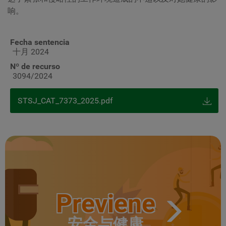
响。
Fecha sentencia
十月 2024
Nº de recurso
3094/2024
STSJ_CAT_7373_2025.pdf
Previene
安全与健康