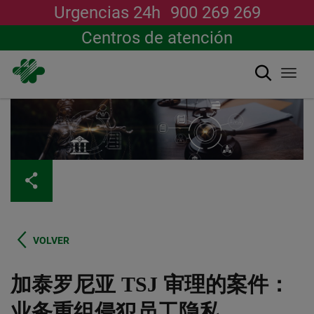
Urgencias 24h
900 269 269
Centros de atención
搜索
Togg
navi
跳
转
到
主
要
内
容
VOLVER
加泰罗尼亚 TSJ 审理的案件：
业务重组侵犯员工隐私