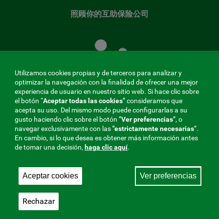
照顾你的互助保险公司
照
顾
您
的
Utilizamos cookies propias y de terceros para analizar y
共
optimizar la navegación con la finalidad de ofrecer una mejor
同
experiencia de usuario en nuestro sitio web. Si hace clic sobre
el botón “
Aceptar todas las cookies
” consideramos que
基
acepta su uso. Del mismo modo puede configurarlas a su
金
gusto haciendo clic sobre el botón ”
Ver preferencias
”, o
MENÚ
navegar exclusivamente con las
"estrictamente
necesarias
”.
En cambio, si lo que desea es obtener más información antes
REDES
de tomar una decisión,
haga clic aquí
.
SOCIALES
Aceptar cookies
Ver preferencias
与社会保障的相互合作者，275 Fraternidad-Muprespa
V20
2026
Rechazar
保存
简体中文