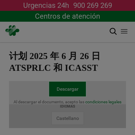
Urgencias 24h
900 269 269
Centros de atención
搜索
Togg
navi
跳
转
计划 2025 年 6 月 26 日
到
主
ATSPRLC 和 ICASST
要
内
容
Descargar
Al descargar el documento, acepto las
condiciones legales
IDIOMAS
Castellano