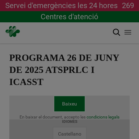
Servei d'emergències les 24 hores
269
Centres d'atenció
Cerca
Togg
navi
Vés
al
PROGRAMA 26 DE JUNY
contingut
DE 2025 ATSPRLC I
ICASST
Baixeu
En baixar el document, accepto les
condicions legals
IDIOMES
Castellano