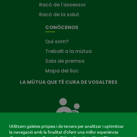
Racó de l'assessor
Racó de la salut
CONÓCENOS
Qui som?
Treballi a la mútua
Sala de premsa
Mapa del lloc
LA MÚTUA QUE TÉ CURA DE VOSALTRES
La
Mútua
que
té
cura
Utilitzem galetes pròpies i de tercers per analitzar i optimitzar
de
la navegació amb la finalitat d’oferir una millor experiència