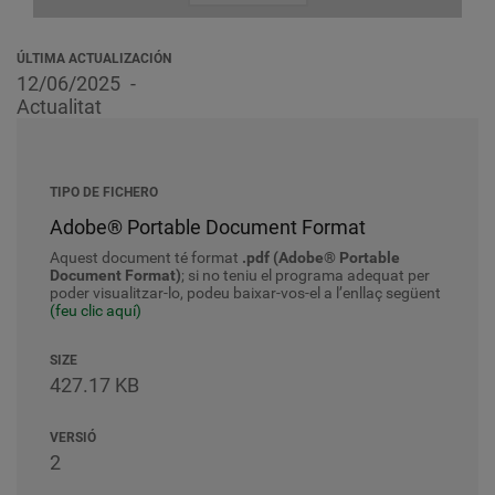
ÚLTIMA ACTUALIZACIÓN
12/06/2025
Actualitat
TIPO DE FICHERO
Adobe® Portable Document Format
Aquest document té format
.pdf (Adobe® Portable
Document Format)
; si no teniu el programa adequat per
poder visualitzar-lo, podeu baixar-vos-el a l’enllaç següent
(feu clic aquí)
SIZE
427.17 KB
VERSIÓ
2