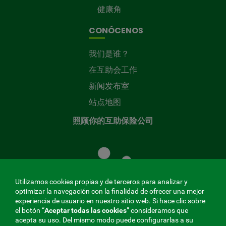
健康角
CONÓCENOS
我们是谁？
在互助会工作
新闻发布室
站点地图
照顾你的互助保险公司
照
顾
您
的
Utilizamos cookies propias y de terceros para analizar y
共
optimizar la navegación con la finalidad de ofrecer una mejor
同
experiencia de usuario en nuestro sitio web. Si hace clic sobre
el botón “
Aceptar todas las cookies
” consideramos que
基
acepta su uso. Del mismo modo puede configurarlas a su
金