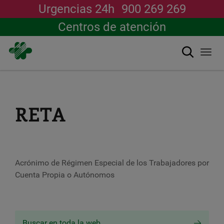
Urgencias 24h
900 269 269
Centros de atención
搜索
Togg
navi
跳
转
到
主
RETA
要
内
容
Acrónimo de Régimen Especial de los Trabajadores por
Cuenta Propia o Autónomos
Buscar en toda la web