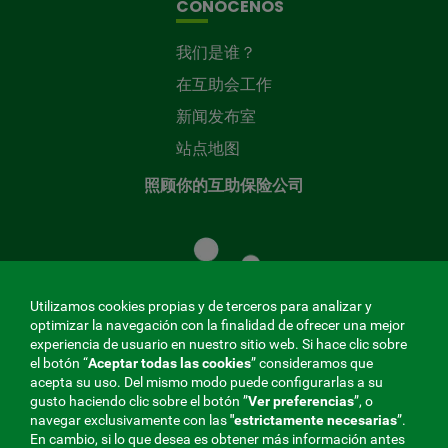
CONÓCENOS
我们是谁？
在互助会工作
新闻发布室
站点地图
照顾你的互助保险公司
照
顾
您
的
Utilizamos cookies propias y de terceros para analizar y
共
optimizar la navegación con la finalidad de ofrecer una mejor
同
experiencia de usuario en nuestro sitio web. Si hace clic sobre
el botón “
Aceptar todas las cookies
” consideramos que
基
acepta su uso. Del mismo modo puede configurarlas a su
金
gusto haciendo clic sobre el botón ”
Ver preferencias
”, o
MENÚ
navegar exclusivamente con las
"estrictamente
necesarias
”.
En cambio, si lo que desea es obtener más información antes