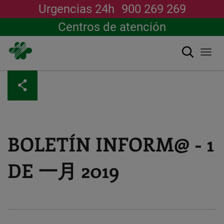
Urgencias 24h
900 269 269
Centros de atención
搜索
Togg
navi
跳
转
到
主
要
内
容
BOLETÍN INFORM@ - 1
DE 一月 2019