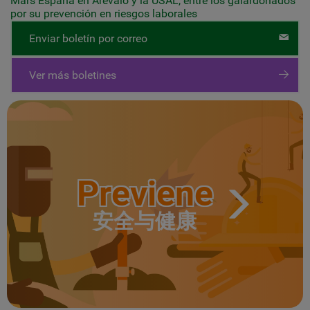
Mars España en Arévalo y la USAL, entre los galardonados
por su prevención en riesgos laborales
Enviar boletín por correo
Ver más boletines
Previene
安全与健康