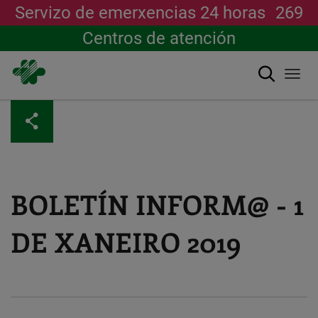
Servizo de emerxencias 24 horas
269
Centros de atención
Buscar
Togg
navi
Ir
o
contido
principal
BOLETÍN INFORM@ - 1
DE XANEIRO 2019