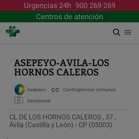
Urgencias 24h
900 269 269
Centros de atención
搜索
Togg
navi
跳
转
到
ASEPEYO-AVILA-LOS
主
HORNOS CALEROS
要
内
容
Asepeyo
Contingencias comunes
Asistencial
CL DE LOS HORNOS CALEROS , 37 ,
Ávila (Castilla y León) - CP (05003)