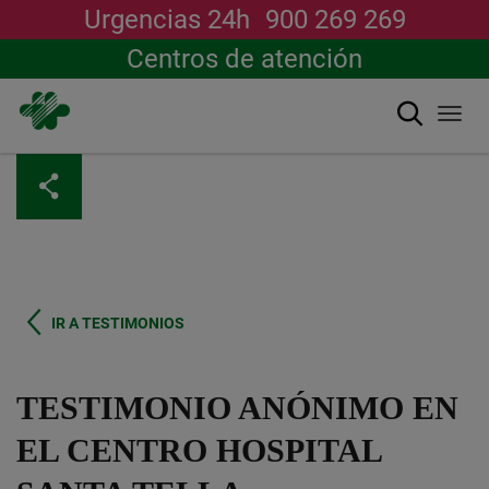
Urgencias 24h
900 269 269
Centros de atención
搜索
Togg
navi
跳
转
到
主
要
内
容
IR A TESTIMONIOS
TESTIMONIO ANÓNIMO EN
EL CENTRO HOSPITAL