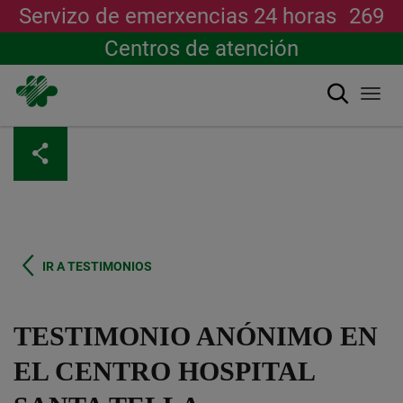
Servizo de emerxencias 24 horas
269
Centros de atención
Buscar
Togg
navi
Ir
o
contido
principal
IR A TESTIMONIOS
TESTIMONIO ANÓNIMO EN
EL CENTRO HOSPITAL