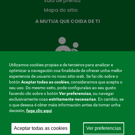
sala de prensa
Mapa do sitio
A MUTUA QUE COIDA DE TI
A
Mutua
que
te
coida
Utilizamos cookies propias e de terceiros para analizar e
optimizar a navegación coa finalidade de ofrecer unha mellor
experiencia de usuario no noso sitio web. Se fai clic sobre o
botón
Aceptar todas as cookies
, consideramos que acepta o
seu uso. Do mesmo xeito, pode configuralas ao seu gusto
MENÚ
facendo clic sobre o botón
Ver preferencias
, ou navegar
exclusivamente coas
estritamente
necesarias
. En cambio, se
REDES
o que desexa é obter máis información antes de tomar unha
decisión,
faga clic aquí
.
SOCIALES
Perfil do contratante
|
Cookies
|
Aviso legal
|
Privacidade
V20
Aceptar todas as cookies
Ver preferencias
Mutua Colaboradora coa Seguridade Social, 275.