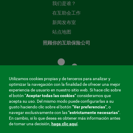
我们是谁？
在互助会工作
新闻发布室
站点地图
照顾你的互助保险公司
照
顾
您
的
Utilizamos cookies propias y de terceros para analizar y
共
optimizar la navegación con la finalidad de ofrecer una mejor
同
experiencia de usuario en nuestro sitio web. Si hace clic sobre
el botón “
Aceptar todas las cookies
” consideramos que
基
acepta su uso. Del mismo modo puede configurarlas a su
金
gusto haciendo clic sobre el botón ”
Ver preferencias
”, o
MENÚ
navegar exclusivamente con las
"estrictamente
necesarias
”.
En cambio, si lo que desea es obtener más información antes
REDES
de tomar una decisión,
haga clic aquí
.