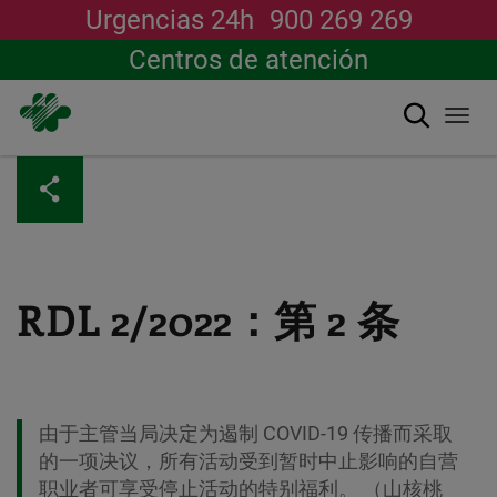
Urgencias 24h
900 269 269
Centros de atención
搜索
Togg
navi
跳
转
到
主
要
内
容
RDL 2/2022：第 2 条
由于主管当局决定为遏制 COVID-19 传播而采取
的一项决议，所有活动受到暂时中止影响的自营
职业者可享受停止活动的特别福利。 （山核桃