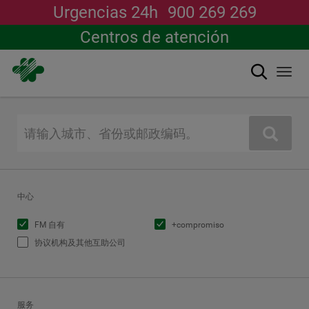
Urgencias 24h
900 269 269
Centros de atención
搜索
Togg
navi
跳
转
到
搜索
主
要
内
容
中心
FM 自有
+compromiso
协议机构及其他互助公司
服务