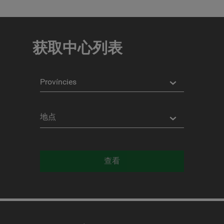
COORDINATES
纬
度
获取中心列表
经
度
省
份
地
点
Distancia
*
Distance
in
查看
公
里
Servicios