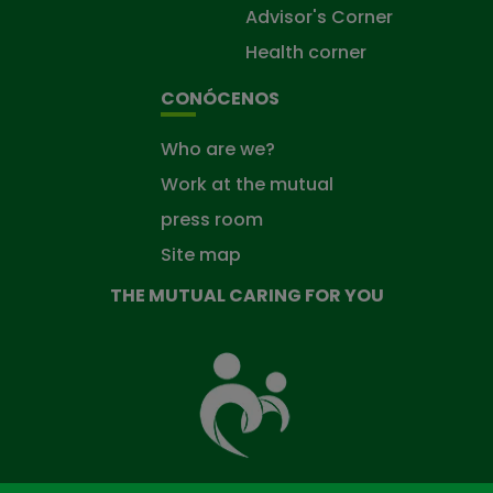
Advisor's Corner
Health corner
CONÓCENOS
Who are we?
Work at the mutual
press room
Site map
THE MUTUAL CARING FOR YOU
The
Mutual
Fund
that
takes
care