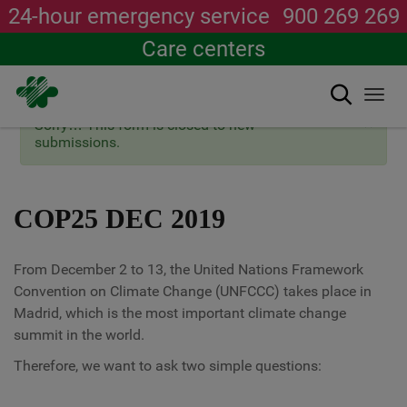
24-hour emergency service
900 269 269
Care centers
Search
Togg
navi
×
Status
Sorry… This form is closed to new
Skip
message
submissions.
to
main
content
COP25 DEC 2019
From December 2 to 13, the United Nations Framework
Convention on Climate Change (UNFCCC) takes place in
Madrid, which is the most important climate change
summit in the world.
Therefore, we want to ask two simple questions: