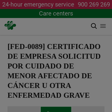
24-hour emergency service
900 269 269
Care centers
Search
Togg
navi
Skip
to
[FED-0089] CERTIFICADO
main
content
DE EMPRESA SOLICITUD
POR CUIDADO DE
MENOR AFECTADO DE
CÁNCER U OTRA
ENFERMEDAD GRAVE