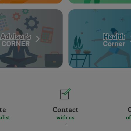
Advisor's
Health
CORNER
Corner
te
Contact
alist
with us
of