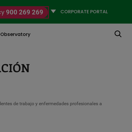
Selecciona
cy
900 269 269
un
perfil
Search
g Observatory
ACIÓN
dentes de trabajo y enfermedades profesionales a