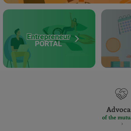
Entrepreneur
PORTAL
Advoca
of the mutu