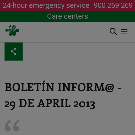
24-hour emergency service
900 269 269
Care centers
Search
Togg
navi
Skip
to
main
content
BOLETÍN INFORM@ -
29 DE APRIL 2013