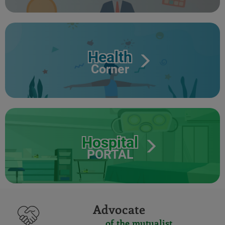
Health
Corner
Hospital
PORTAL
Advocate
of the mutualist