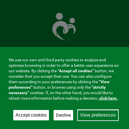
The
Mutual
Fund
that
takes
care
of
you
We use our own and third-party cookies to analyze and
MENÚ
optimize browsing in order to offer a better user experience on
our website. By clicking the
“Accept all cookies”
button, we
REDES
consider that you accept their use. You can also configure
them according to your preferences by clicking the
“View
SOCIALES
preferences”
button, or browse using only the
“strictly
Contractor profile
|
Cookies
|
Legal notice
|
Privacy
necessary”
cookies. If, on the other hand, you would like to
V20
obtain more information before making a decision,
click here.
Social Security Collaborating Mutual Insurance
Company, 275. Fraternidad-Muprespa 2026
Decline
Accept cookies
View preferences
Save
English