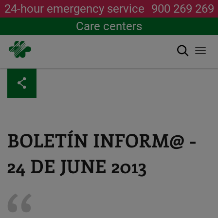
24-hour emergency service
900 269 269
Care centers
Search
Togg
navi
Skip
to
main
content
BOLETÍN INFORM@ -
24 DE JUNE 2013