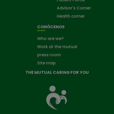
Advisor's Corner
Health corner
CONÓCENOS
Who are we?
Work at the mutual
press room
Site map
THE MUTUAL CARING FOR YOU
The
Mutual
Fund
that
takes
care