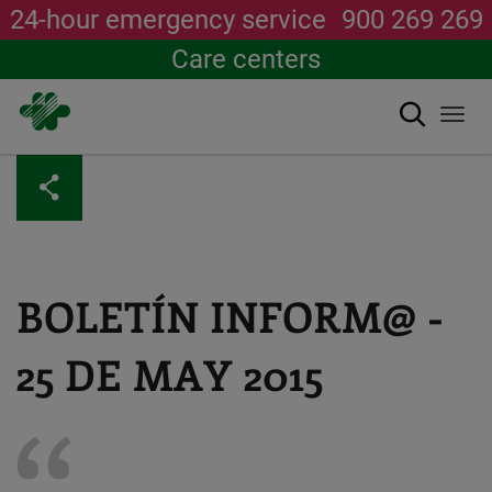
24-hour emergency service
900 269 269
Care centers
Search
Togg
navi
Skip
to
main
content
BOLETÍN INFORM@ -
25 DE MAY 2015