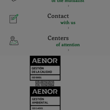
of the mutualist
Contact
with us
Centers
of attention
CERTIFICADO
Y
ACREDITACIO