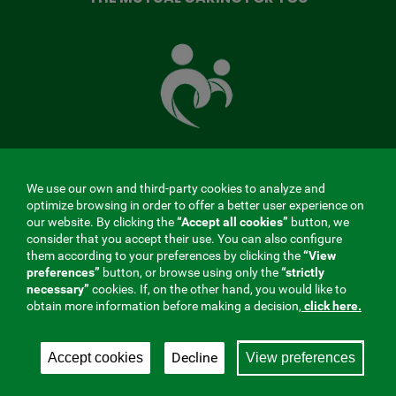
The
Mutual
Fund
that
takes
care
of
you
We use our own and third-party cookies to analyze and
MENÚ
optimize browsing in order to offer a better user experience on
our website. By clicking the
“Accept all cookies”
button, we
REDES
consider that you accept their use. You can also configure
them according to your preferences by clicking the
“View
SOCIALES
preferences”
button, or browse using only the
“strictly
Contractor profile
|
Cookies
|
Legal notice
|
Privacy
necessary”
cookies. If, on the other hand, you would like to
V20
obtain more information before making a decision,
click here.
Social Security Collaborating Mutual Insurance
Company, 275. Fraternidad-Muprespa 2026
Decline
Accept cookies
View preferences
Save
English