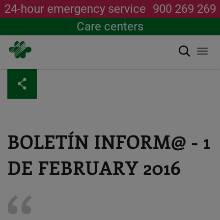
24-hour emergency service
900 269 269
Care centers
Search
Togg
navi
Skip
to
main
content
BOLETÍN INFORM@ - 1
DE FEBRUARY 2016