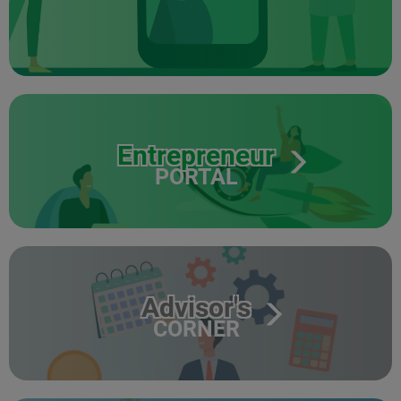
Entrepreneur
PORTAL
Advisor's
CORNER