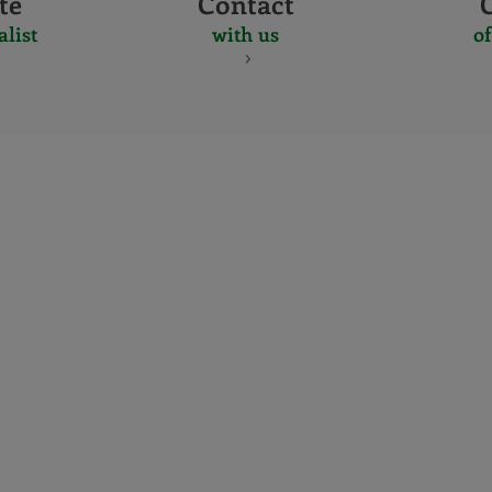
te
Contact
alist
with us
of
CERTIFICADO
Y
ACREDITACIO