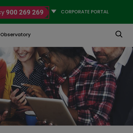
Selecciona
cy
900 269 269
un
perfil
Search
g Observatory