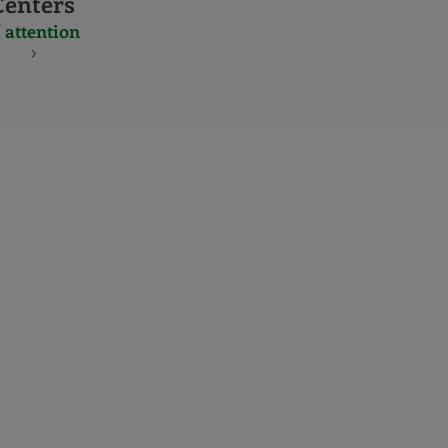
Centers
 attention
S
NES