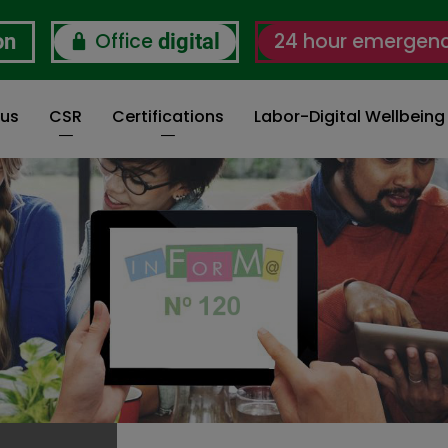
Office
24 hour emergen
on
digital
 us
CSR
Certifications
Labor-Digital Wellbein