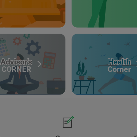
Advisor's
Health
CORNER
Corner