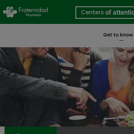
Centers
of attenti
Get to know
Skip
to
main
content