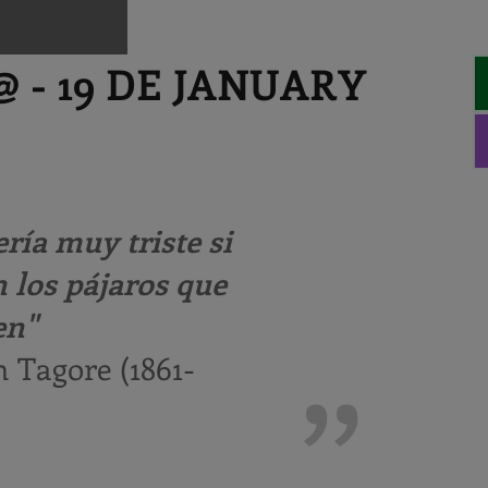
 - 19 DE JANUARY
ría muy triste si
 los pájaros que
en"
 Tagore (1861-