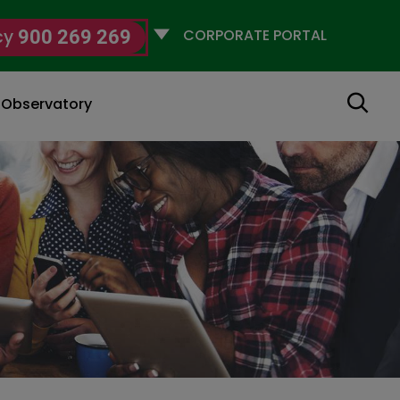
Selecciona
cy
900 269 269
un
perfil
Search
g Observatory