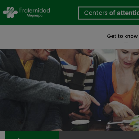
Centers
of attenti
Get to know
Skip
to
main
content