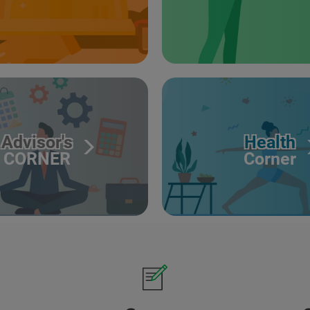
Advisor's
Health
CORNER
Corner