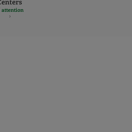
Centers
 attention
S
NES