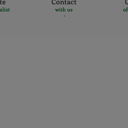
te
Contact
alist
with us
of
CERTIFICADO
Y
ACREDITACIO