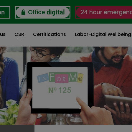
Office
24 hour emergen
on
digital
 us
CSR
Certifications
Labor-Digital Wellbein