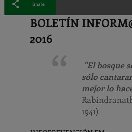
Share
BOLETÍN INFORM@
2016
"El bosque se
sólo cantaran
mejor lo hac
Rabindranath
1941)