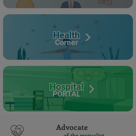
Health
Corner
Hospital
PORTAL
Advocate
of the mutualist