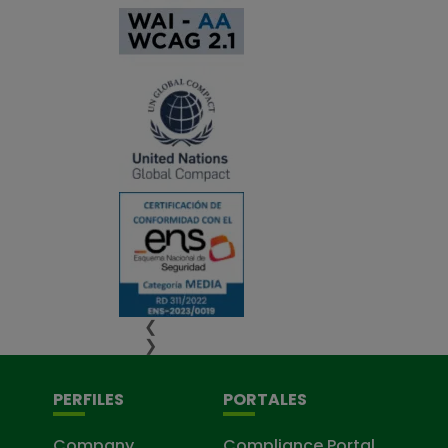
❮
❯
PERFILES
PORTALES
Company
Compliance Portal