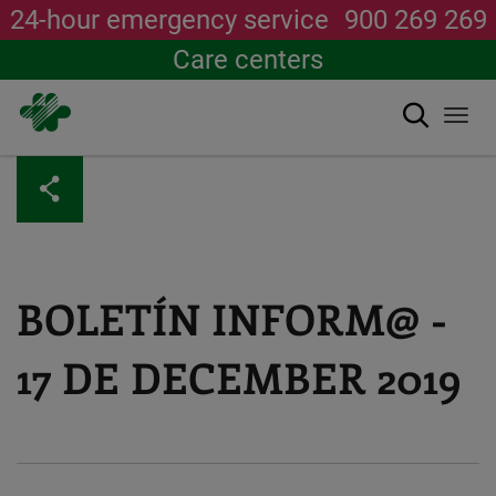
24-hour emergency service
900 269 269
Care centers
Search
Togg
navi
Skip
to
main
content
BOLETÍN INFORM@ -
17 DE DECEMBER 2019