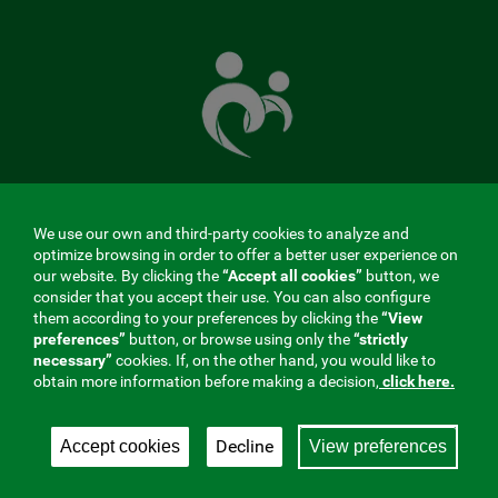
The
Mutual
Fund
that
takes
care
of
you
We use our own and third-party cookies to analyze and
MENÚ
optimize browsing in order to offer a better user experience on
our website. By clicking the
“Accept all cookies”
button, we
REDES
consider that you accept their use. You can also configure
them according to your preferences by clicking the
“View
SOCIALES
preferences”
button, or browse using only the
“strictly
Contractor profile
|
Cookies
|
Legal notice
|
Privacy
necessary”
cookies. If, on the other hand, you would like to
V20
obtain more information before making a decision,
click here.
Social Security Collaborating Mutual Insurance
Company, 275. Fraternidad-Muprespa 2026
Decline
Accept cookies
View preferences
Save
English