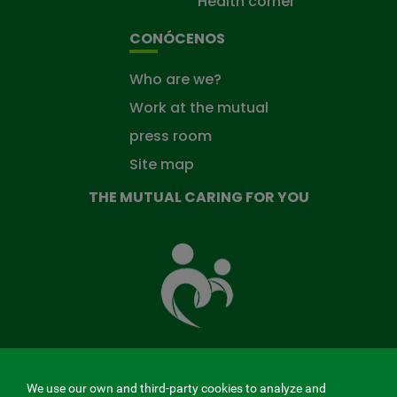
Health corner
CONÓCENOS
Who are we?
Work at the mutual
press room
Site map
THE MUTUAL CARING FOR YOU
The
Mutual
Fund
that
takes
care
of
you
We use our own and third-party cookies to analyze and