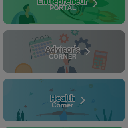
Entrepreneur
PORTAL
Advisor's
CORNER
Health
Corner