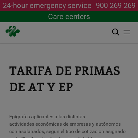
24-hour emergency service
900 269 269
Care centers
Search
Togg
navi
Skip
to
main
content
TARIFA DE PRIMAS
DE AT Y EP
Epígrafes aplicables
a las distintas
actividades económicas de empresas y autónomos
con asalariados, según el
tipo de cotización
asignado