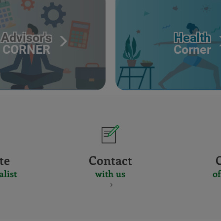
Advisor's
Health
CORNER
Corner
te
Contact
alist
with us
of