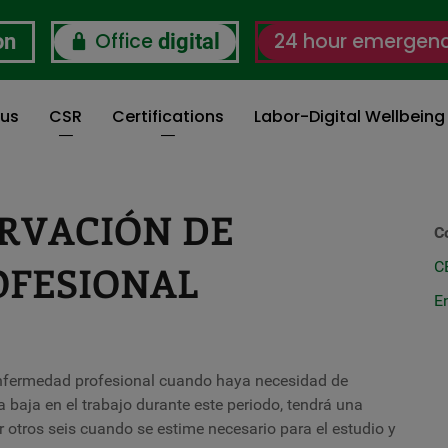
Office
24 hour emergen
on
digital
 us
CSR
Certifications
Labor-Digital Wellbein
ERVACIÓN DE
C
OFESIONAL
C
E
enfermedad profesional cuando haya necesidad de
la baja en el trabajo durante este periodo, tendrá una
otros seis cuando se estime necesario para el estudio y