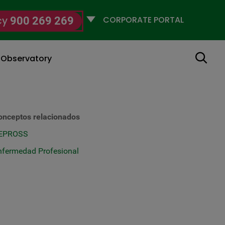
Selecciona
cy
900 269 269
un
perfil
Search
g Observatory
onceptos relacionados
EPROSS
nfermedad Profesional