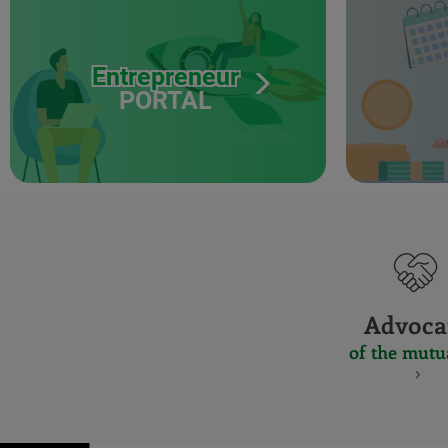
Entrepreneur
PORTAL
Advoca
of the mutu