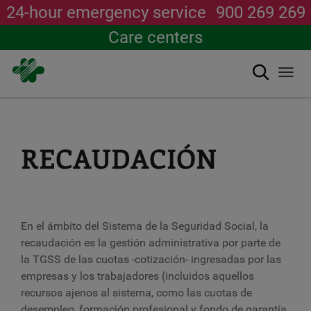
24-hour emergency service
900 269 269
Care centers
Search
Togg
navi
Skip
to
main
content
RECAUDACIÓN
En el ámbito del Sistema de la Seguridad Social, la
recaudación es la gestión administrativa por parte de
la TGSS de las cuotas -cotización- ingresadas por las
empresas y los trabajadores (incluidos aquellos
recursos ajenos al sistema, como las cuotas de
desempleo, formación profesional y fondo de garantía