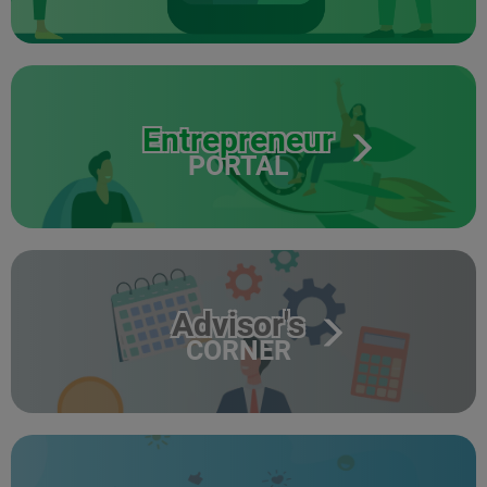
Entrepreneur
PORTAL
Advisor's
CORNER