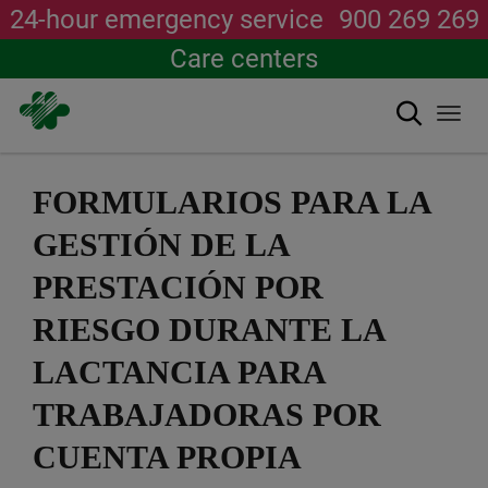
24-hour emergency service
900 269 269
Care centers
Search
Togg
navi
Skip
to
FORMULARIOS PARA LA
main
content
GESTIÓN DE LA
PRESTACIÓN POR
RIESGO DURANTE LA
LACTANCIA PARA
TRABAJADORAS POR
CUENTA PROPIA