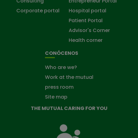
Consulting
Entrepreneur Portal
Corporate portal
Hospital portal
Patient Portal
Advisor's Corner
Health corner
CONÓCENOS
Who are we?
Work at the mutual
press room
Site map
THE MUTUAL CARING FOR YOU
The
Mutual
Fund