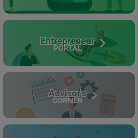
Entrepreneur
PORTAL
Advisor's
CORNER