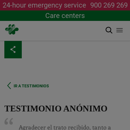
24-hour emergency service
900 269 269
Care centers
Search
Togg
navi
Skip
to
main
content
IR A TESTIMONIOS
TESTIMONIO ANÓNIMO
Agradecer el trato recibido, tanto a