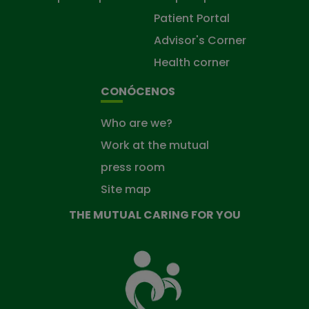
Patient Portal
Advisor's Corner
Health corner
CONÓCENOS
Who are we?
Work at the mutual
press room
Site map
THE MUTUAL CARING FOR YOU
The
Mutual
Fund
that
takes