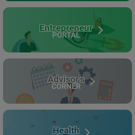
Entrepreneur
PORTAL
Advisor's
CORNER
Health