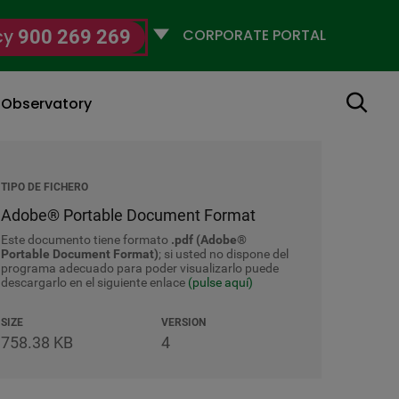
Selecciona
cy
900 269 269
un
perfil
Search
g Observatory
TIPO DE FICHERO
Adobe® Portable Document Format
Este documento tiene formato
.pdf (Adobe®
Portable Document Format)
; si usted no dispone del
programa adecuado para poder visualizarlo puede
descargarlo en el siguiente enlace
(pulse aquí)
SIZE
VERSION
758.38 KB
4