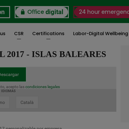
Office
24 hour emergen
on
digital
 us
CSR
Certifications
Labor-Digital Wellbein
2017 - ISLAS BALEARES
Descargar
to, acepto las
condiciones legales
IDIOMAS
ano
Català
2017 personalizable por empresa.