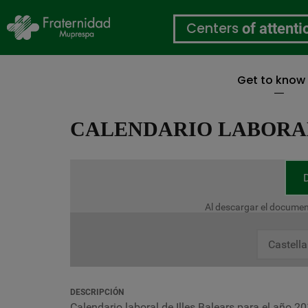
Centers
of attenti
Get to know
Skip
to
CALENDARIO LABORAL 
main
content
Al descargar el documen
Castell
DESCRIPCIÓN
Calendario laboral de Illes Balears para el año 