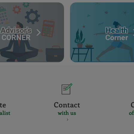
Advisor's
Health
CORNER
Corner
te
Contact
alist
with us
of