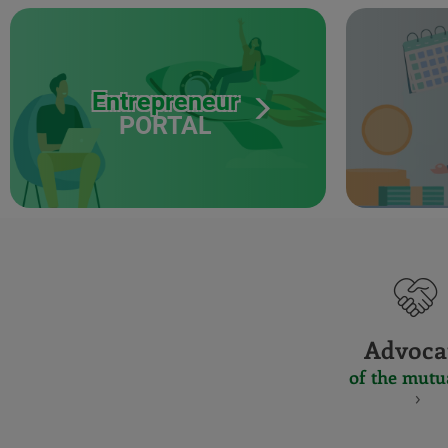
Entrepreneur
PORTAL
Advoca
of the mutu