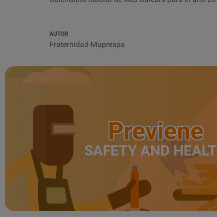
AUTOR
Fraternidad-Muprespa
Previene
SAFETY AND HEAL