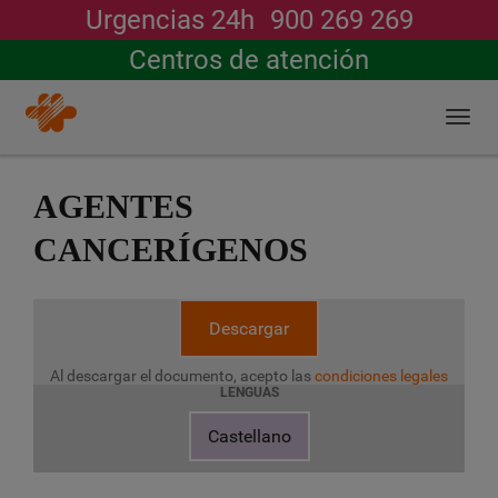
Urgencias 24h
900 269 269
Buscar
Centros de atención
Togg
navi
Pasar
al
AGENTES
contenido
principal
CANCERÍGENOS
Descargar
Al descargar el documento, acepto las
condiciones legales
LENGUAS
Castellano