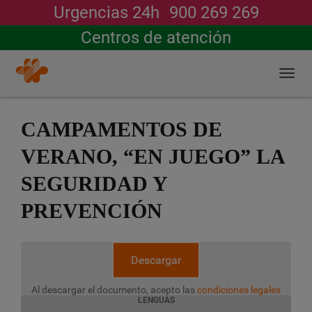
Urgencias 24h
900 269 269
Buscar
Centros de atención
Togg
navi
Pasar
al
CAMPAMENTOS DE
contenido
principal
VERANO, “EN JUEGO” LA
SEGURIDAD Y
PREVENCIÓN
Descargar
Al descargar el documento, acepto las
condiciones legales
LENGUAS