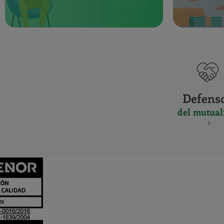
Defens
del mutual