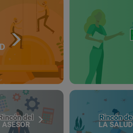
UD
Rincón del
Rincón de
ASESOR
LA SALUD