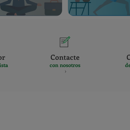
or
Contacte
ista
con nosotros
d
CERTIFICADO
Y
ACREDITACIO