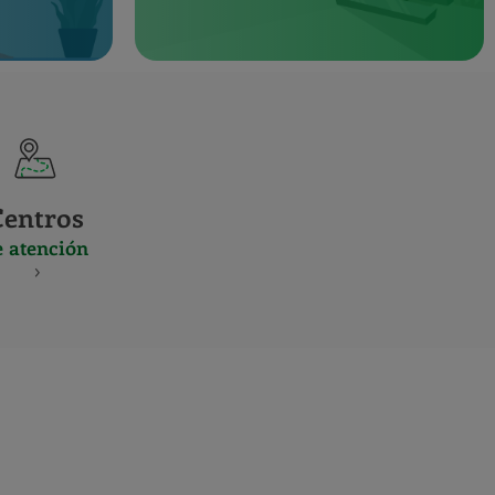
Centros
e atención
S
NES