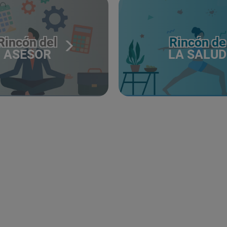
Rincón del
Rincón de
ASESOR
LA SALUD
CERTIFICADO
Y
ACREDITACIO