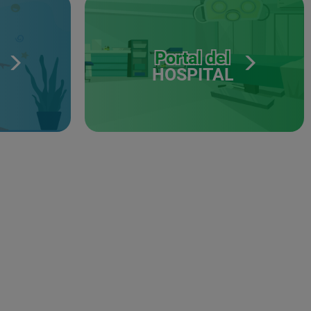
Portal del
HOSPITAL
S
NES