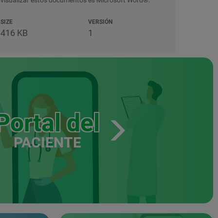
visualizar estos documentos es Microsoft Word®.
SIZE
VERSIÓN
416 KB
1
Portal del
PACIENTE