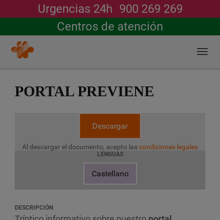
Urgencias 24h
900 269 269
Buscar
Centros de atención
Togg
navi
Pasar
al
PORTAL PREVIENE
contenido
principal
Descargar
Al descargar el documento, acepto las
condiciones legales
LENGUAS
Castellano
DESCRIPCIÓN
Tríptico informativo sobre nuestro
portal