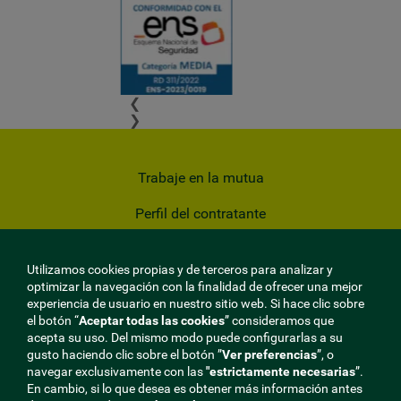
❮
❯
Trabaje en la mutua
Perfil del contratante
Privacidad
Utilizamos cookies propias y de terceros para analizar y
Cookies
optimizar la navegación con la finalidad de ofrecer una mejor
experiencia de usuario en nuestro sitio web. Si hace clic sobre
Aviso Legal
el botón “
Aceptar todas las cookies
” consideramos que
acepta su uso. Del mismo modo puede configurarlas a su
gusto haciendo clic sobre el botón ”
Ver preferencias
”, o
Mapa del sitio
navegar exclusivamente con las
"estrictamente
necesarias
”.
En cambio, si lo que desea es obtener más información antes
Sala de Prensa