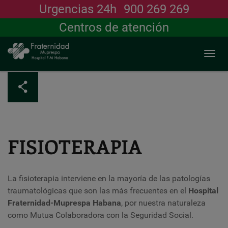
Urgencias 24h
900 269 269
Buscar
Centros de atención
Togg
navi
Pasar
al
contenido
principal
FISIOTERAPIA
La fisioterapia interviene en la mayoría de las patologías
traumatológicas que son las más frecuentes en el
Hospital
Fraternidad-Muprespa Habana
, por nuestra naturaleza
como
Mutua Colaboradora con la Seguridad Social.