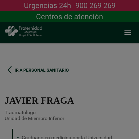
Urgencias 24h
900 269 269
Buscar
Centros de atención
Togg
navi
Pasar
al
contenido
principal
IR A PERSONAL SANITARIO
JAVIER FRAGA
Traumatólogo
Unidad de Miembro Inferior
Graduado en medicina por la Universidad