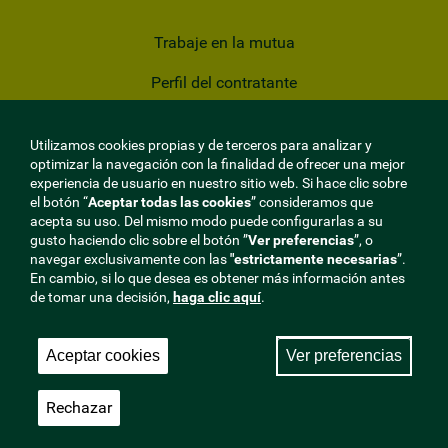
Trabaje en la mutua
Perfil del contratante
Privacidad
Utilizamos cookies propias y de terceros para analizar y
Cookies
optimizar la navegación con la finalidad de ofrecer una mejor
experiencia de usuario en nuestro sitio web. Si hace clic sobre
Aviso Legal
el botón “
Aceptar todas las cookies
” consideramos que
acepta su uso. Del mismo modo puede configurarlas a su
gusto haciendo clic sobre el botón ”
Ver preferencias
”, o
Mapa del sitio
navegar exclusivamente con las
"estrictamente
necesarias
”.
En cambio, si lo que desea es obtener más información antes
Sala de Prensa
de tomar una decisión,
haga clic aquí
.
Aceptar cookies
Ver preferencias
Rechazar