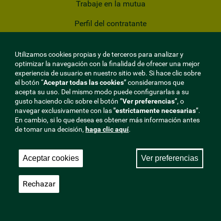
Trabaje en la mutua
Perfil del contratante
Privacidad
Utilizamos cookies propias y de terceros para analizar y
Cookies
optimizar la navegación con la finalidad de ofrecer una mejor
experiencia de usuario en nuestro sitio web. Si hace clic sobre
Aviso Legal
el botón “
Aceptar todas las cookies
” consideramos que
acepta su uso. Del mismo modo puede configurarlas a su
gusto haciendo clic sobre el botón ”
Ver preferencias
”, o
Mapa del sitio
navegar exclusivamente con las
"estrictamente
necesarias
”.
En cambio, si lo que desea es obtener más información antes
Sala de Prensa
de tomar una decisión,
haga clic aquí
.
Aceptar cookies
Ver preferencias
Rechazar