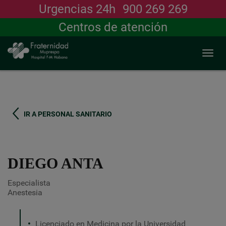
Urgencias 24h
900 269 269
Buscar
Centros de atención
Togg
navi
Pasar
al
contenido
principal
IR A PERSONAL SANITARIO
DIEGO ANTA
Especialista
Anestesia
Licenciado en Medicina por la Universidad