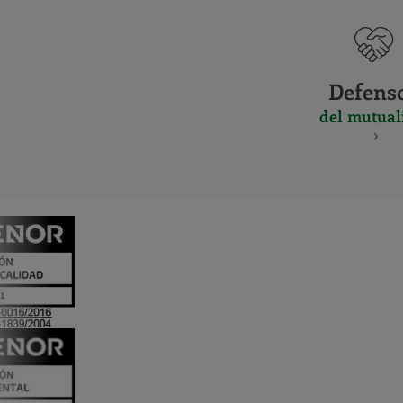
Defens
del mutual