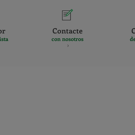
or
Contacte
ista
con nosotros
d
CERTIFICADO
Y
ACREDITACIO