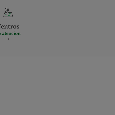
Centros
e atención
S
NES