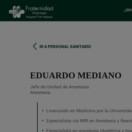
¿QU
Pasar
al
contenido
principal
IR A PERSONAL SANITARIO
EDUARDO MEDIANO
Jefe de Unidad de Anestesia
Anestesia
Licenciado en Medicina por la Universid
Especialista vía MIR en Anestesia y Rean
Especialista en anestesia obstétrica y tr