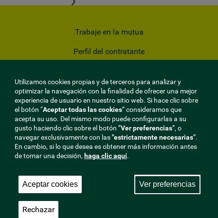
❯
Trabaje en la mutua
Perfil del contratante
Privacidad
Utilizamos cookies propias y de terceros para analizar y
Cookies
optimizar la navegación con la finalidad de ofrecer una mejor
experiencia de usuario en nuestro sitio web. Si hace clic sobre
Aviso Legal
el botón “
Aceptar todas las cookies
” consideramos que
acepta su uso. Del mismo modo puede configurarlas a su
gusto haciendo clic sobre el botón ”
Ver preferencias
”, o
Mapa del sitio
navegar exclusivamente con las
"estrictamente
necesarias
”.
En cambio, si lo que desea es obtener más información antes
Sala de Prensa
de tomar una decisión,
haga clic aquí
.
Aceptar cookies
Ver preferencias
Rechazar