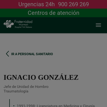
Urgencias 24h
900 269 269
Buscar
Centros de atención
Togg
navi
Pasar
al
contenido
principal
IR A PERSONAL SANITARIO
IGNACIO GONZÁLEZ
Jefe de Unidad de Hombro
Traumatología
1991-1998: Licenciatura en Medicina y Cirugía.