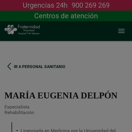
Urgencias 24h
900 269 269
Buscar
Centros de atención
Togg
navi
Pasar
al
contenido
principal
IR A PERSONAL SANITARIO
MARÍA EUGENIA DELPÓN
Especialista
Rehabilitación
Licenciada en Medicina por la Universidad del