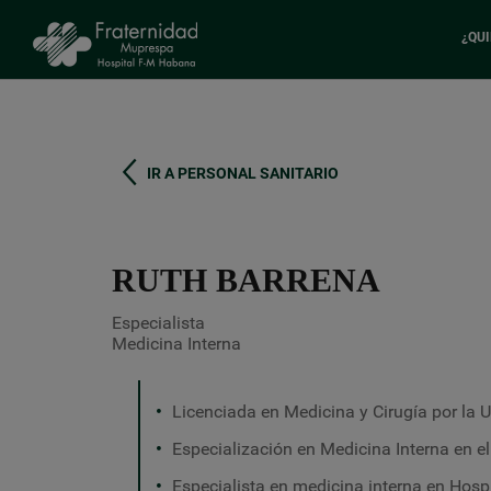
¿QU
Pasar
al
contenido
principal
IR A PERSONAL SANITARIO
RUTH BARRENA
Especialista
Medicina Interna
Licenciada en Medicina y Cirugía por la
Especialización en
Medicina Interna en el
Especialista en medicina interna en Hospi