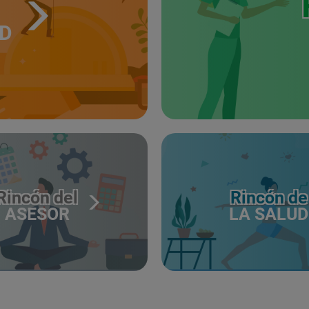
UD
Rincón del
Rincón de
ASESOR
LA SALUD
CERTIFICADO