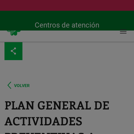
Buscar
Urgencias 24h
900 269 269
Centros de atención
Togg
navi
Pasar
al
contenido
principal
VOLVER
PLAN GENERAL DE
ACTIVIDADES