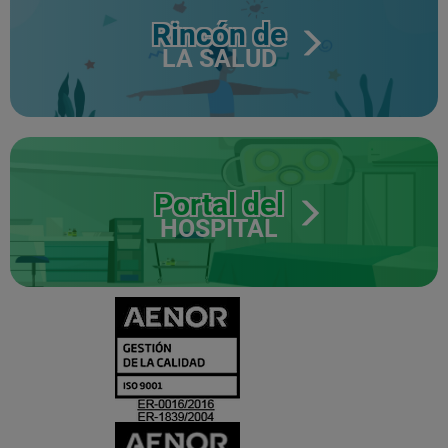
Rincón de
LA SALUD
Portal del
HOSPITAL
CERTIFICADO
Y
ACREDITACIO