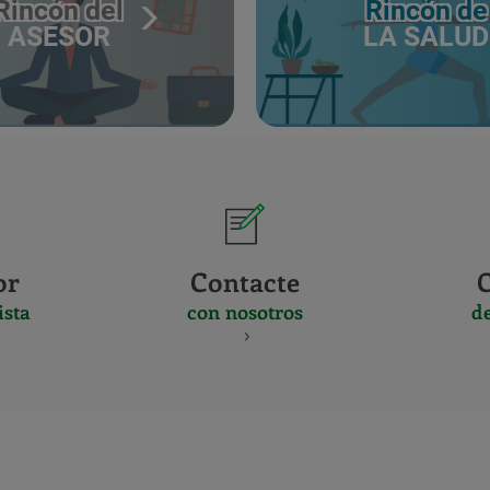
Rincón del
Rincón de
ASESOR
LA SALUD
or
Contacte
ista
con nosotros
d
CERTIFICADO
Y