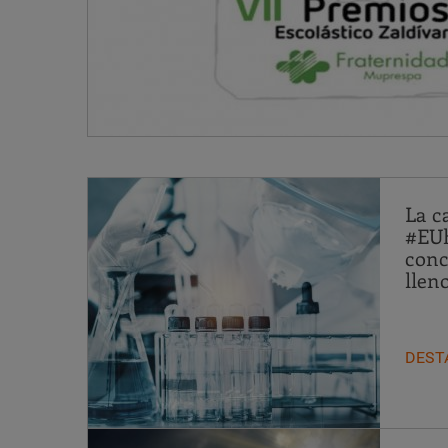
La 
#EUh
conc
llen
DEST