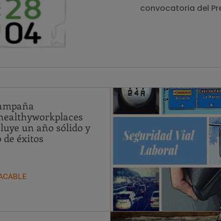
convocatoria del Pre
campaña
ealthyworkplaces
luye un año sólido y
o de éxitos
ACABLE