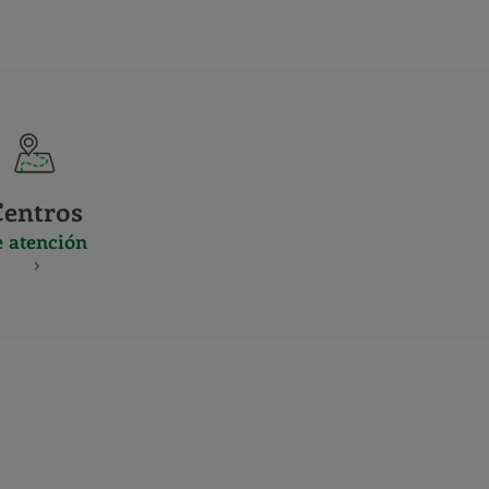
Centros
e atención
S
NES