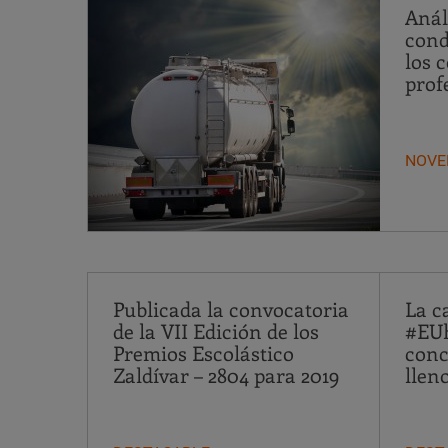
Análi
cond
los 
prof
NOVE
Publicada la convocatoria
La 
de la VII Edición de los
#EUh
Premios Escolástico
conc
Zaldívar – 2804 para 2019
llen