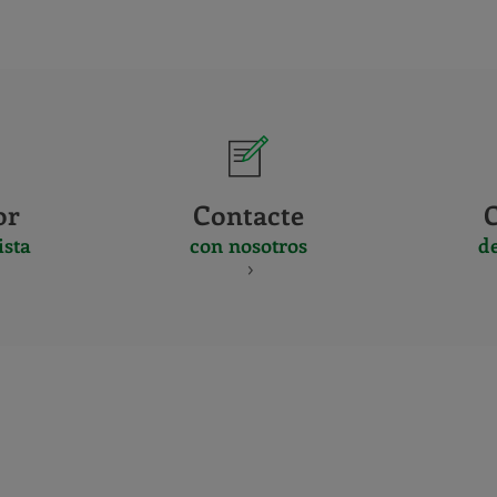
or
Contacte
ista
con nosotros
d
CERTIFICADO
Y
ACREDITACIO