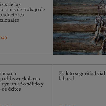
sis de las
iciones de trabajo de
conductores
esionales
DAD
campaña
Folleto seguridad vial
ealthyworkplaces
laboral
luye un año sólido y
o de éxitos