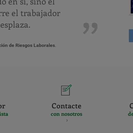
o en si, sino el
rre el trabajador
esplaza.
ión de Riesgos Laborales
.
or
Contacte
ista
con nosotros
d