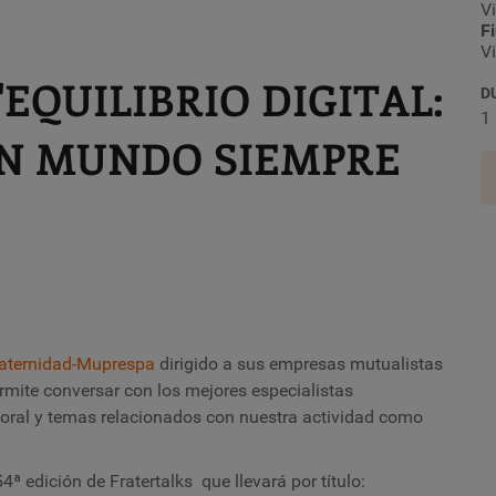
V
F
V
"EQUILIBRIO DIGITAL:
D
1
UN MUNDO SIEMPRE
aternidad-Muprespa
dirigido a sus empresas mutualistas
rmite conversar con los mejores especialistas
boral y temas relacionados con nuestra actividad como
4ª edición de Fratertalks que llevará por título: