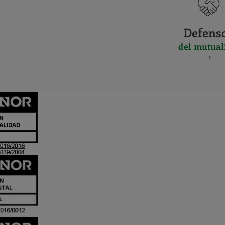
Defens
del mutual