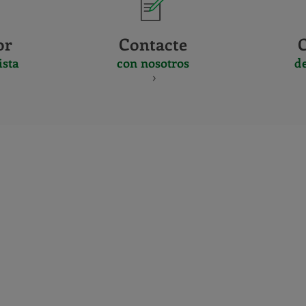
or
Contacte
ista
con nosotros
d
CERTIFICADO
Y
ACREDITACIO