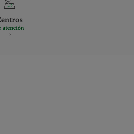
Centros
e atención
S
NES